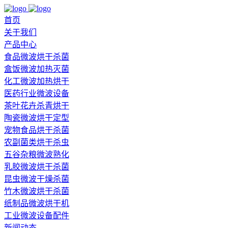
首页
关于我们
产品中心
食品微波烘干杀菌
盒饭微波加热灭菌
化工微波加热烘干
医药行业微波设备
茶叶花卉杀青烘干
陶瓷微波烘干定型
宠物食品烘干杀菌
农副菌类烘干杀虫
五谷杂粮微波熟化
乳胶微波烘干杀菌
昆虫微波干燥杀菌
竹木微波烘干杀菌
纸制品微波烘干机
工业微波设备配件
新闻动态