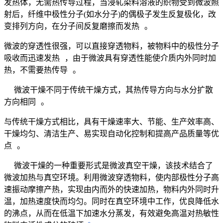
发热体，无需热传导过程
，当浸轧染料溶液的织物受到微波照
射后，纤维中极性分子(如水分子)的偶极子发生反复极化，改
变排列方向，在分子间反复磨擦而发热
。
微波的穿透性很强，可以直接穿透物料，被物料中的极性分子
吸收而迅速发热
，由于微波具有穿透性能使介质内外同时加
热，不需要热传导
。
微波干燥不同于传统干燥方式，其热传导方向与水分扩散
方向相同
。
与传统干燥方式相比，具有干燥速率大、节能、生产效率高、
干燥均匀、清洁生产、易实现自动化控制和提高产品质量等优
点
。
微波干燥的一种重要形式是微波真空干燥，该技术结合了
微波加热与真空环境
。利用微波穿透物料，使内部极性分子高
速振动摩擦产热，实现由内而外的快速加热，物料内外同时升
温，加热速度快而均匀
。同时在真空环境中工作，优良降低水
的沸点，从而在低温下加速水分蒸发，有效避免高温对热敏性
。