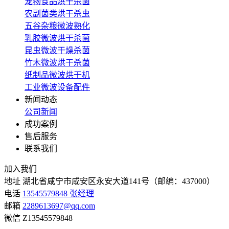
宠物食品烘干杀菌
农副菌类烘干杀虫
五谷杂粮微波熟化
乳胶微波烘干杀菌
昆虫微波干燥杀菌
竹木微波烘干杀菌
纸制品微波烘干机
工业微波设备配件
新闻动态
公司新闻
成功案例
售后服务
联系我们
加入我们
地址
湖北省咸宁市咸安区永安大道141号（邮编：437000）
电话
13545579848 张经理
邮箱
2289613697@qq.com
微信
Z13545579848