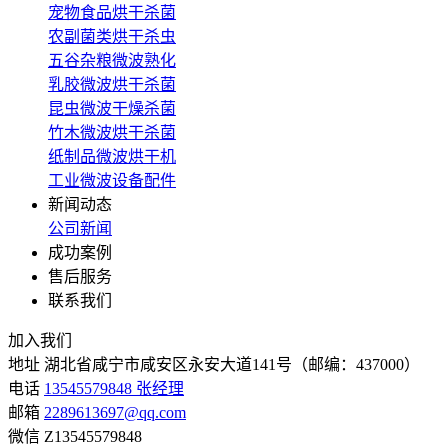
宠物食品烘干杀菌
农副菌类烘干杀虫
五谷杂粮微波熟化
乳胶微波烘干杀菌
昆虫微波干燥杀菌
竹木微波烘干杀菌
纸制品微波烘干机
工业微波设备配件
新闻动态
公司新闻
成功案例
售后服务
联系我们
加入我们
地址
湖北省咸宁市咸安区永安大道141号（邮编：437000）
电话
13545579848 张经理
邮箱
2289613697@qq.com
微信
Z13545579848