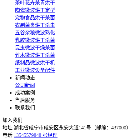
茶叶花卉杀青烘干
陶瓷微波烘干定型
宠物食品烘干杀菌
农副菌类烘干杀虫
五谷杂粮微波熟化
乳胶微波烘干杀菌
昆虫微波干燥杀菌
竹木微波烘干杀菌
纸制品微波烘干机
工业微波设备配件
新闻动态
公司新闻
成功案例
售后服务
联系我们
加入我们
地址
湖北省咸宁市咸安区永安大道141号（邮编：437000）
电话
13545579848 张经理