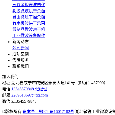
五谷杂粮微波熟化
乳胶微波烘干杀菌
昆虫微波干燥杀菌
竹木微波烘干杀菌
纸制品微波烘干机
工业微波设备配件
新闻动态
公司新闻
成功案例
售后服务
联系我们
加入我们
地址
湖北省咸宁市咸安区永安大道141号（邮编：437000）
电话
13545579848 张经理
邮箱
2289613697@qq.com
微信
Z13545579848
©版权所有
备案号：鄂ICP备16017182号
湖北敏锐工业微波设