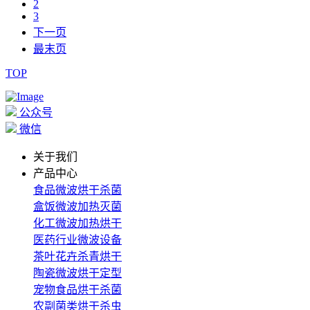
2
3
下一页
最末页
TOP
公众号
微信
关于我们
产品中心
食品微波烘干杀菌
盒饭微波加热灭菌
化工微波加热烘干
医药行业微波设备
茶叶花卉杀青烘干
陶瓷微波烘干定型
宠物食品烘干杀菌
农副菌类烘干杀虫