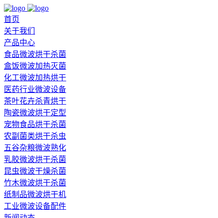
首页
关于我们
产品中心
食品微波烘干杀菌
盒饭微波加热灭菌
化工微波加热烘干
医药行业微波设备
茶叶花卉杀青烘干
陶瓷微波烘干定型
宠物食品烘干杀菌
农副菌类烘干杀虫
五谷杂粮微波熟化
乳胶微波烘干杀菌
昆虫微波干燥杀菌
竹木微波烘干杀菌
纸制品微波烘干机
工业微波设备配件
新闻动态