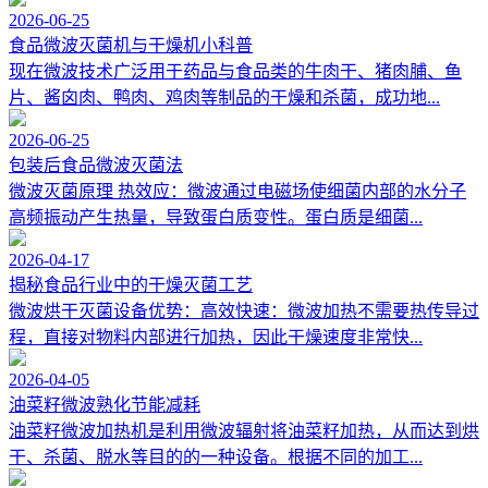
2026-06-25
食品微波灭菌机与干燥机小科普
现在微波技术广泛用于药品与食品类的牛肉干、猪肉脯、鱼
片、酱囟肉、鸭肉、鸡肉等制品的干燥和杀菌，成功地...
2026-06-25
包装后食品微波灭菌法
微波灭菌原理 热效应：微波通过电磁场使细菌内部的水分子
高频振动产生热量，导致蛋白质变性。蛋白质是细菌...
2026-04-17
揭秘食品行业中的干燥灭菌工艺
微波烘干灭菌设备优势：高效快速：微波加热不需要热传导过
程，直接对物料内部进行加热，因此干燥速度非常快...
2026-04-05
油菜籽微波熟化节能减耗
油菜籽微波加热机是利用微波辐射将油菜籽加热，从而达到烘
干、杀菌、脱水等目的的一种设备。根据不同的加工...