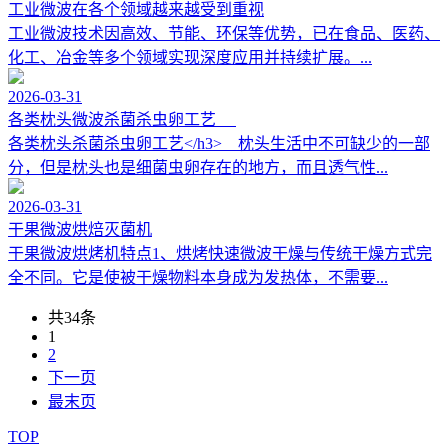
工业微波在各个领域越来越受到重视
工业微波技术因高效、节能、环保等优势，已在食品、医药、
化工、冶金等多个领域实现深度应用并持续扩展‌。...
2026-03-31
各类枕头微波杀菌杀虫卵工艺
各类枕头杀菌杀虫卵工艺</h3> 枕头生活中不可缺少的一部
分，但是枕头也是细菌虫卵存在的地方，而且透气性...
2026-03-31
干果微波烘焙灭菌机
干果微波烘烤机特点1、烘烤快速微波干燥与传统干燥方式完
全不同。它是使被干燥物料本身成为发热体，不需要...
共34条
1
2
下一页
最末页
TOP