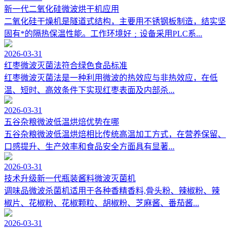
新一代二氧化硅微波烘干机应用
二氧化硅干燥机是隧道式结构，主要用不锈钢板制造，结实坚
固有*的隔热保温性能。工作环境好﹔设备采用PLC系...
2026-03-31
红枣微波灭菌法符合绿色食品标准
‌红枣微波灭菌法‌是一种利用微波的热效应与非热效应，在‌低
温、短时、高效‌条件下实现红枣表面及内部杀...
2026-03-31
五谷杂粮微波低温烘焙优势在哪
五谷杂粮微波低温烘焙‌相比传统高温加工方式，在‌营养保留、
口感提升、生产效率和食品安全‌方面具有显著...
2026-03-31
技术升级新一代瓶装酱料微波灭菌机
调味品微波杀菌机适用于各种香精香料,骨头粉、辣椒粉、辣
椒片、花椒粉、花椒颗粒、胡椒粉、芝麻酱、番茄酱...
2026-03-31