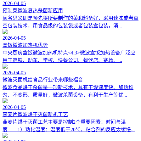
2026-04-05
预制菜微波复热杀菌新应用
顾名思义即是预先将所要制作的菜和料备好，采用速冻或者真
空包装技术，用食品级的包装袋或者包装盒包装，消...
2026-04-05
盒饭微波加热机优势
中央厨房盒饭微波加热机特点</h3>微波盒饭加热设备广泛应
用于高铁、动车、学校、快餐公司、餐饮店、赛场、...
2026-04-05
微波灭菌机给食品行业带来哪些福音
微波食品烘干杀菌是一项新技术，具有干燥速度快、加热均
匀、不变形、质量好，微波杀菌设备，有利于生产等优...
2026-04-05
燕麦片微波烘干灭菌新机工艺
燕麦片烘干灭菌工艺主要是控制2个重要因素：时间与温
度 1）熟化温度：温度低于20℃，粘合剂的反应太缓慢...